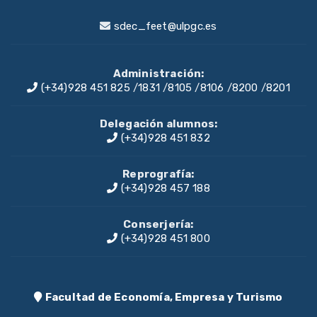
sdec_feet@ulpgc.es
Administración:
(+34)928 451 825
/
1831
/
8105
/
8106
/
8200
/
8201
Delegación alumnos:
(+34)928 451 832
Reprografía:
(+34)928 457 188
Conserjería:
(+34)928 451 800
Facultad de Economía, Empresa y Turismo