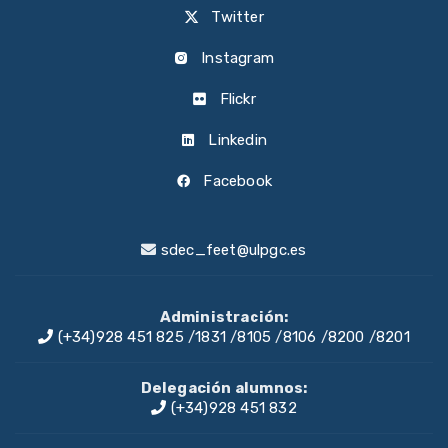
Twitter
Instagram
Flickr
Linkedin
Facebook
sdec_feet@ulpgc.es
Administración:
(+34)928 451 825
/
1831
/
8105
/
8106
/
8200
/
8201
Delegación alumnos:
(+34)928 451 832