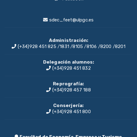
sdec_feet@ulpgc.es
Administración:
(+34)928 451 825
/
1831
/
8105
/
8106
/
8200
/
8201
Delegación alumnos:
(+34)928 451 832
Reprografía:
(+34)928 457 188
Conserjería:
(+34)928 451 800
Facultad de Economía, Empresa y Turismo