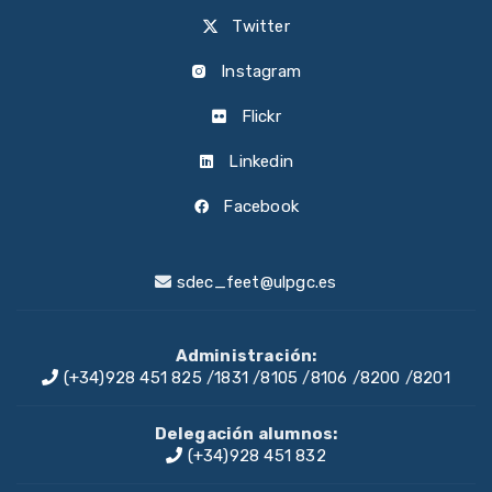
Twitter
Instagram
Flickr
Linkedin
Facebook
sdec_feet@ulpgc.es
Administración:
(+34)928 451 825
/
1831
/
8105
/
8106
/
8200
/
8201
Delegación alumnos:
(+34)928 451 832