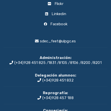
Flickr
Linkedin
Facebook
sdec_feet@ulpgc.es
Administración:
(+34)928 451 825
/
1831
/
8105
/
8106
/
8200
/
8201
Delegación alumnos:
(+34)928 451 832
Reprografía:
(+34)928 457 188
Conserjería: