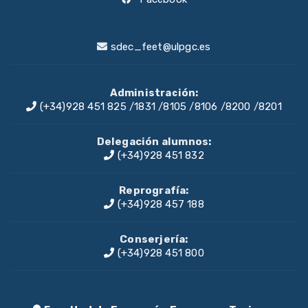
sdec_feet@ulpgc.es
Administración:
(+34)928 451 825
/
1831
/
8105
/
8106
/
8200
/
8201
Delegación alumnos:
(+34)928 451 832
Reprografía:
(+34)928 457 188
Conserjería:
(+34)928 451 800