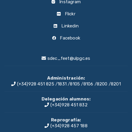
Instagram
Flickr
Linkedin
Facebook
sdec_feet@ulpgc.es
Administración:
(+34)928 451 825
/
1831
/
8105
/
8106
/
8200
/
8201
Delegación alumnos:
(+34)928 451 832
Reprografía:
(+34)928 457 188