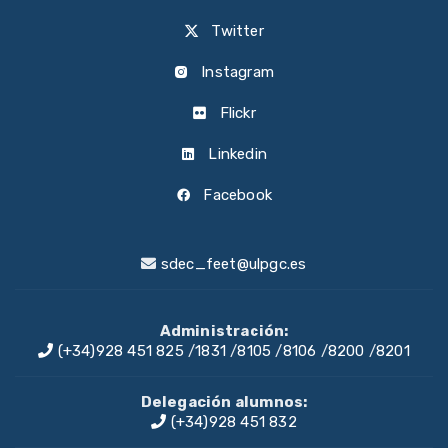
Twitter
Instagram
Flickr
Linkedin
Facebook
sdec_feet@ulpgc.es
Administración:
(+34)928 451 825
/
1831
/
8105
/
8106
/
8200
/
8201
Delegación alumnos:
(+34)928 451 832