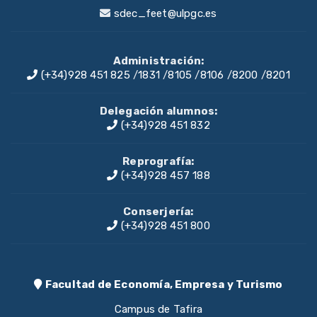
sdec_feet@ulpgc.es
Administración:
(+34)928 451 825
/
1831
/
8105
/
8106
/
8200
/
8201
Delegación alumnos:
(+34)928 451 832
Reprografía:
(+34)928 457 188
Conserjería:
(+34)928 451 800
Facultad de Economía, Empresa y Turismo
Campus de Tafira