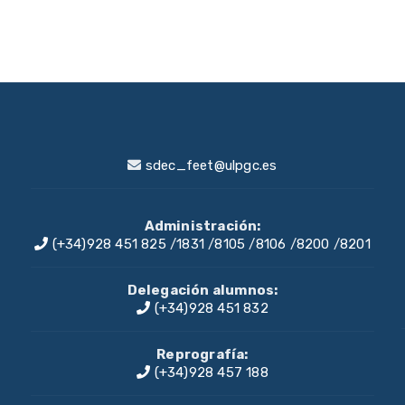
sdec_feet@ulpgc.es
Administración:
(+34)928 451 825
/
1831
/
8105
/
8106
/
8200
/
8201
Delegación alumnos:
(+34)928 451 832
Reprografía:
(+34)928 457 188