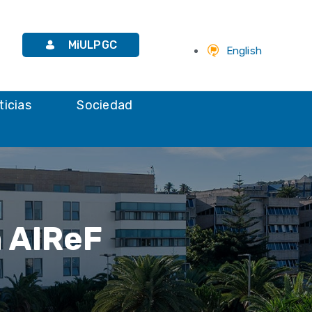
MiULPGC
English
ticias
Sociedad
a AIReF