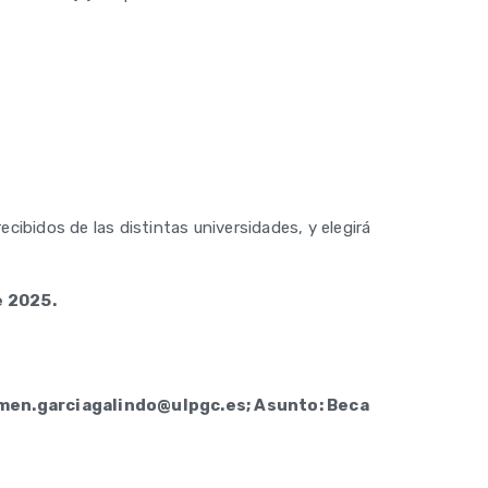
cibidos de las distintas universidades, y elegirá
e 2025.
men.garciagalindo@ulpgc.es; Asunto: Beca