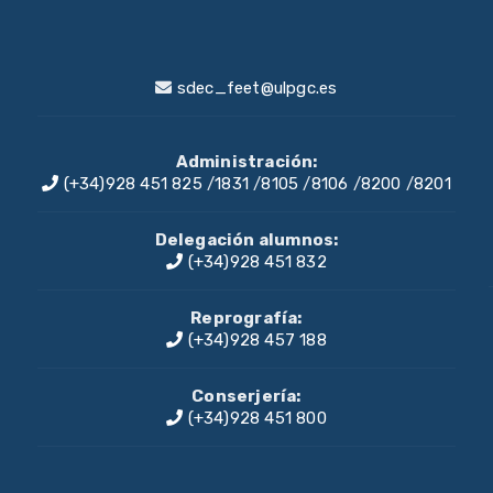
sdec_feet@ulpgc.es
Administración:
(+34)928 451 825
/
1831
/
8105
/
8106
/
8200
/
8201
Delegación alumnos:
(+34)928 451 832
Reprografía:
(+34)928 457 188
Conserjería:
(+34)928 451 800