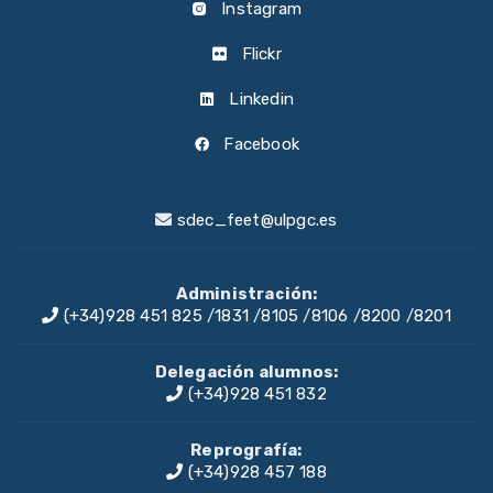
Instagram
Flickr
Linkedin
Facebook
sdec_feet@ulpgc.es
Administración:
(+34)928 451 825
/
1831
/
8105
/
8106
/
8200
/
8201
Delegación alumnos:
(+34)928 451 832
Reprografía:
(+34)928 457 188