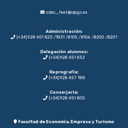
sdec_feet@ulpgc.es
Administración:
(+34)928 451 825
/
1831
/
8105
/
8106
/
8200
/
8201
Delegación alumnos:
(+34)928 451 832
Reprografía:
(+34)928 457 188
Conserjería:
(+34)928 451 800
Facultad de Economía, Empresa y Turismo