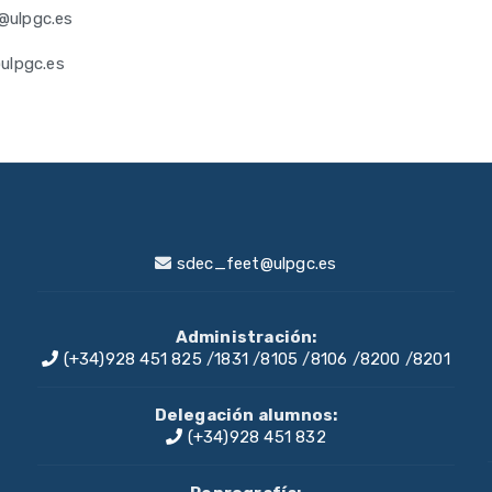
i@ulpgc.es
ulpgc.es
sdec_feet@ulpgc.es
Administración:
(+34)928 451 825
/
1831
/
8105
/
8106
/
8200
/
8201
Delegación alumnos:
(+34)928 451 832