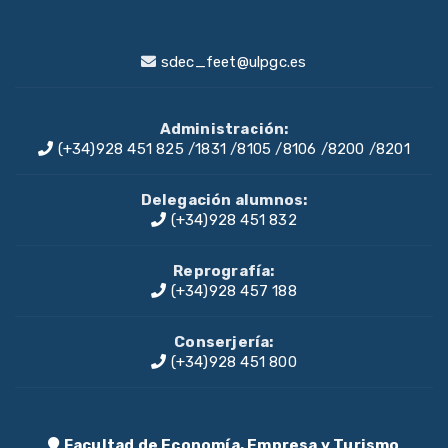
sdec_feet@ulpgc.es
Administración:
(+34)928 451 825
/
1831
/
8105
/
8106
/
8200
/
8201
Delegación alumnos:
(+34)928 451 832
Reprografía:
(+34)928 457 188
Conserjería:
(+34)928 451 800
Facultad de Economía, Empresa y Turismo