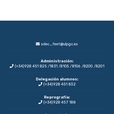
sdec_feet@ulpgc.es
Administración:
(+34)928 451 825
/
1831
/
8105
/
8106
/
8200
/
8201
Delegación alumnos:
(+34)928 451 832
Reprografía:
(+34)928 457 188