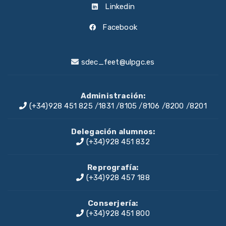
Linkedin
Facebook
sdec_feet@ulpgc.es
Administración:
(+34)928 451 825
/
1831
/
8105
/
8106
/
8200
/
8201
Delegación alumnos:
(+34)928 451 832
Reprografía:
(+34)928 457 188
Conserjería:
(+34)928 451 800