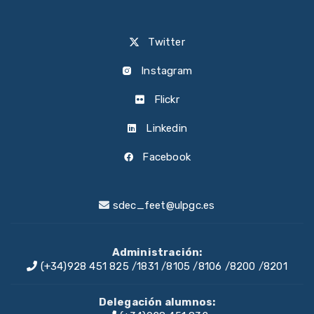
Twitter
Instagram
Flickr
Linkedin
Facebook
sdec_feet@ulpgc.es
Administración:
(+34)928 451 825
/
1831
/
8105
/
8106
/
8200
/
8201
Delegación alumnos: