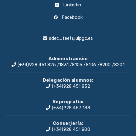
Linkedin
Facebook
sdec_feet@ulpgc.es
Administración:
(+34)928 451 825
/
1831
/
8105
/
8106
/
8200
/
8201
Delegación alumnos:
(+34)928 451 832
Reprografía:
(+34)928 457 188
Conserjería:
(+34)928 451 800