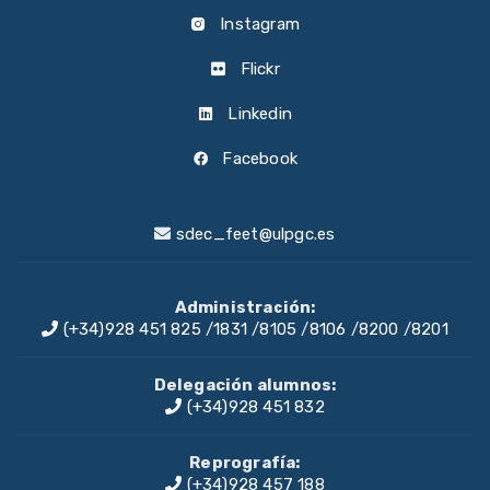
Instagram
Flickr
Linkedin
Facebook
sdec_feet@ulpgc.es
Administración:
(+34)928 451 825
/
1831
/
8105
/
8106
/
8200
/
8201
Delegación alumnos:
(+34)928 451 832
Reprografía:
(+34)928 457 188