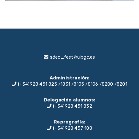
sdec_feet@ulpgc.es
Administración:
(+34)928 451 825
/
1831
/
8105
/
8106
/
8200
/
8201
Delegación alumnos:
(+34)928 451 832
Reprografía:
(+34)928 457 188