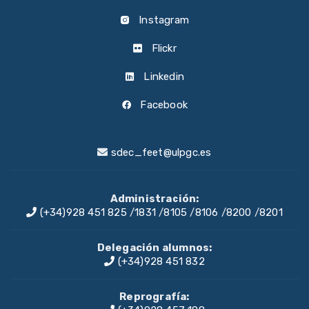
Instagram
Flickr
Linkedin
Facebook
sdec_feet@ulpgc.es
Administración:
(+34)928 451 825
/
1831
/
8105
/
8106
/
8200
/
8201
Delegación alumnos:
(+34)928 451 832
Reprografía: