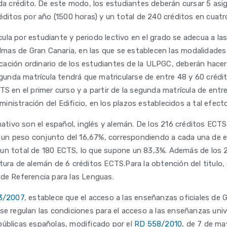
ada crédito. De este modo, los estudiantes deberán cursar 5 as
réditos por año (1500 horas) y un total de 240 créditos en cuatr
la por estudiante y periodo lectivo en el grado se adecua a la
Palmas de Gran Canaria, en las que se establecen las modalidades
ción ordinario de los estudiantes de la ULPGC, deberán hacer e
segunda matrícula tendrá que matricularse de entre 48 y 60 crédi
TS en el primer curso y a partir de la segunda matrícula de entr
dministración del Edificio, en los plazos establecidos a tal efe
mativo son el español, inglés y alemán. De los 216 créditos ECTS
n un peso conjunto del 16,67%, correspondiendo a cada una de el
 un total de 180 ECTS, lo que supone un 83,3%. Además de los
ura de alemán de 6 créditos ECTS.Para la obtención del titulo, 
 de Referencia para las Lenguas.
3/2007
, establece que el acceso a las enseñanzas oficiales de 
 se regulan las condiciones para el acceso a las enseñanzas unive
públicas españolas, modificado por el
RD 558/2010
, de 7 de ma