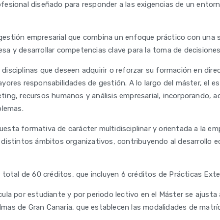
esional diseñado para responder a las exigencias de un entorn
estión empresarial que combina un enfoque práctico con una só
presa y desarrollar competencias clave para la toma de decision
s disciplinas que deseen adquirir o reforzar su formación en di
ores responsabilidades de gestión. A lo largo del máster, el es
ing, recursos humanos y análisis empresarial, incorporando, 
blemas.
ta formativa de carácter multidisciplinar y orientada a la emp
distintos ámbitos organizativos, contribuyendo al desarrollo ec
total de 60 créditos, que incluyen 6 créditos de Prácticas Exte
ula por estudiante y por periodo lectivo en el Máster se ajust
Palmas de Gran Canaria, que establecen las modalidades de matrí