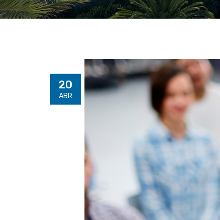
20
ABR