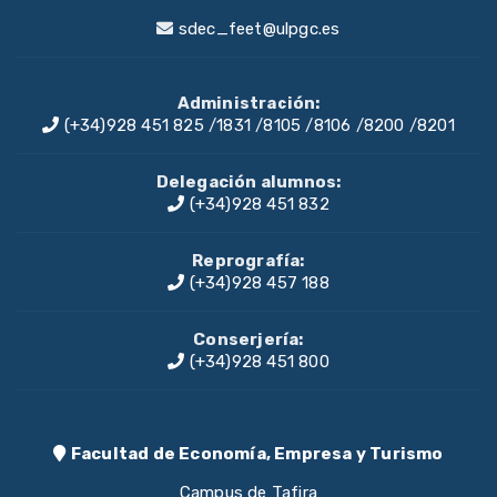
sdec_feet@ulpgc.es
Administración:
(+34)928 451 825
/
1831
/
8105
/
8106
/
8200
/
8201
Delegación alumnos:
(+34)928 451 832
Reprografía:
(+34)928 457 188
Conserjería:
(+34)928 451 800
Facultad de Economía, Empresa y Turismo
Campus de Tafira