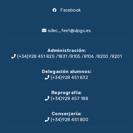
Facebook
sdec_feet@ulpgc.es
Administración:
(+34)928 451 825
/
1831
/
8105
/
8106
/
8200
/
8201
Delegación alumnos:
(+34)928 451 832
Reprografía:
(+34)928 457 188
Conserjería:
(+34)928 451 800