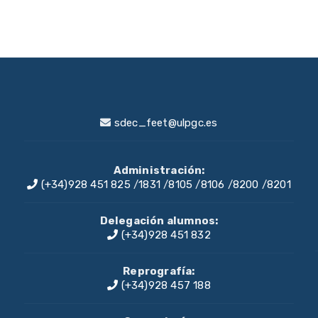
sdec_feet@ulpgc.es
Administración:
(+34)928 451 825
/
1831
/
8105
/
8106
/
8200
/
8201
Delegación alumnos:
(+34)928 451 832
Reprografía:
(+34)928 457 188