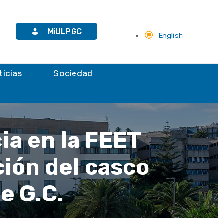
MiULPGC
English
ticias
Sociedad
ia en la FEET
ción del casco
e G.C.